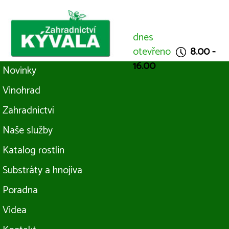
dnes
otevřeno
8.00 -
16.00
Novinky
Vinohrad
Zahradnictví
Naše služby
Katalog rostlin
Substráty a hnojiva
Poradna
Videa