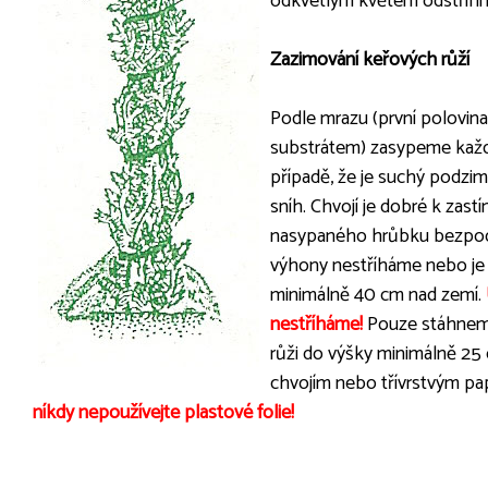
odkvetlým květem odstřihn
Zazimování keřových růží
Podle mrazu (první polovina 
substrátem) zasypeme každ
případě, že je suchý podzim
sníh. Chvojí je dobré k zastín
nasypaného hrůbku bezpod
výhony nestříháme nebo je
minimálně 40 cm nad zemí.
nestříháme!
Pouze stáhnem
růži do výšky minimálně 25
chvojím nebo třívrstvým p
níkdy nepoužívejte plastové folie!