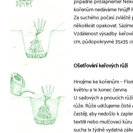
případně přišlápneme! Někol
kořenům nedáváme hnůj!!! P
Za suchého počasí zvláště p
několikrát opakovat. Sázím
Vzdálenost výsadby: keřov
cm, půdopokryvné 35x35 c
Ošetřování keřových růží
Hnojíme ke kořenům – Floria 
květnu a 1x konec června.
U sadových a pnoucích růží 
růže. Růže udržujeme čist
častěji, aby nedošlo k zapl
textilii nebo mulčovací kůru
sucha 1x týdně vydatná záliv