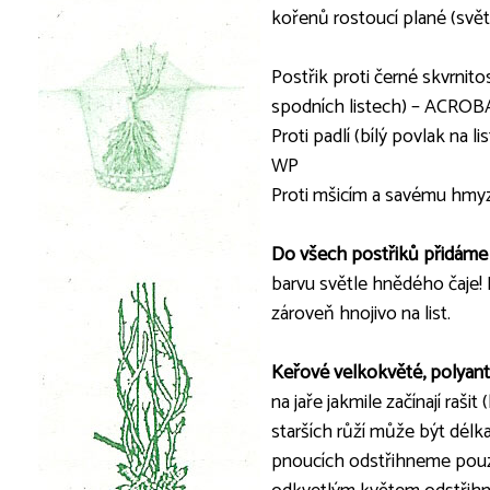
kořenů rostoucí plané (svět
Postřik proti černé skvrnito
spodních listech) – ACRO
Proti padlí (bílý povlak na l
WP
Proti mšicím a savému hmyz
Do všech postřiků přid
barvu světle hnědého čaje!
zároveň hnojivo na list.
Keřové velkokvěté, polyan
na jaře jakmile začínají raši
starších růží může být délk
pnoucích odstřihneme pouz