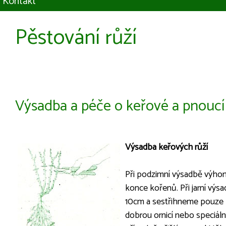
Kontakt
Pěstování růží
Výsadba a péče o keřové a pnoucí
Výsadba keřových růží
Při podzimní výsadbě výho
konce kořenů. Při jarní vý
10cm a sestřihneme pouze
dobrou ornicí nebo speciál